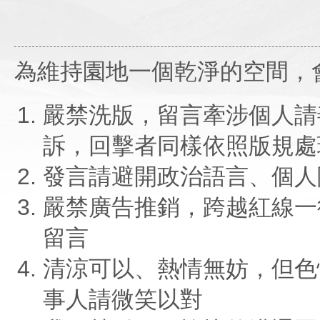
為維持園地一個乾淨的空間，
嚴禁洗版，留言牽涉個人請
訴，回擊者同樣依照版規處
發言請避開政治語言、個人
嚴禁廣告推銷，跨越紅線一
留言
清涼可以、熱情無妨，但色
事人請微笑以對