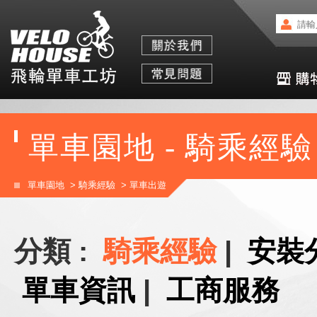
單車園地 - 騎乘經驗
單車園地
>
騎乘經驗
>
單車出遊
分類 :
騎乘經驗
|
安裝
單車資訊
|
工商服務