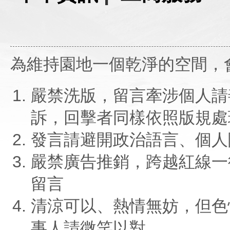
為維持園地一個乾淨的空間，
嚴禁洗版，留言牽涉個人請
訴，回擊者同樣依照版規處
發言請避開政治語言、個人
嚴禁廣告推銷，跨越紅線一
留言
清涼可以、熱情無妨，但色
事人請微笑以對