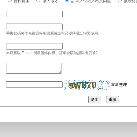
合作提案
擴大徵才
訂單／付款／出貨問題
批發會
手機號碼可作為會員帳號歸屬確認與必要時電話聯繫使用。
本店將以 E-mail 回覆聯絡內容、訂單金額確認與出貨通知。
重新整理