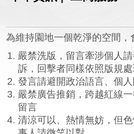
為維持園地一個乾淨的空間，
嚴禁洗版，留言牽涉個人請
訴，回擊者同樣依照版規處
發言請避開政治語言、個人
嚴禁廣告推銷，跨越紅線一
留言
清涼可以、熱情無妨，但色
事人請微笑以對