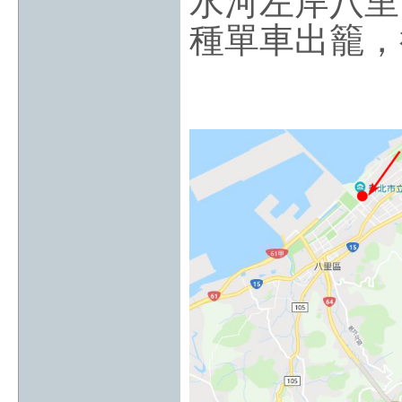
水河左岸八里
種單車出籠，