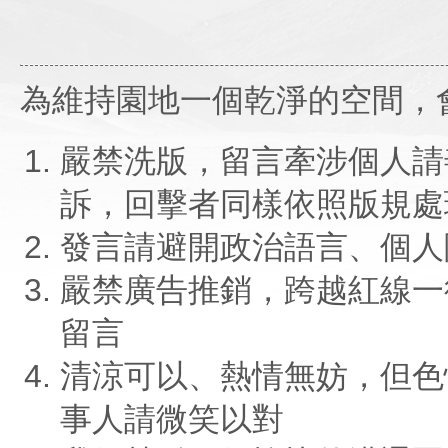
為維持園地一個乾淨的空間，
嚴禁洗版，留言牽涉個人請
訴，回擊者同樣依照版規處
發言請避開政治語言、個人
嚴禁廣告推銷，跨越紅線一
留言
清涼可以、熱情無妨，但色
事人請微笑以對