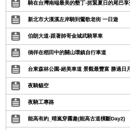
騎在台灣南端最美的墾丁-抓緊夏日的尾巴享
新北市大漢溪左岸騎到鶯歌老街 一日遊
伯朗大道-跟著帥哥金城武騎單車
徜徉在稻田中的關山環鎮自行車道
台東森林公園-絕美車道 景觀最豐富 勝過日
夜騎貓空
夜騎工專路
能高有約_晴嵐穿霧趣(能高古道橫斷Day2)