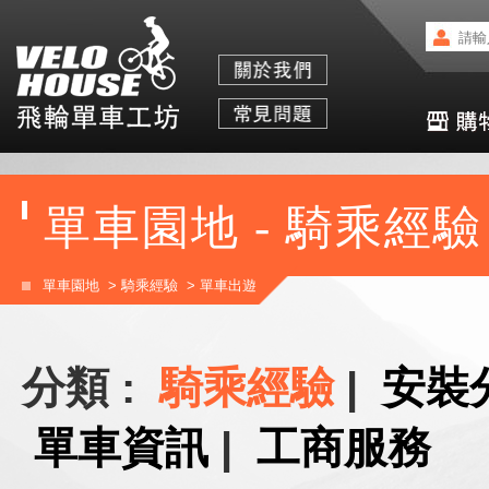
單車園地 - 騎乘經驗
單車園地
>
騎乘經驗
>
單車出遊
分類 :
騎乘經驗
|
安裝
單車資訊
|
工商服務