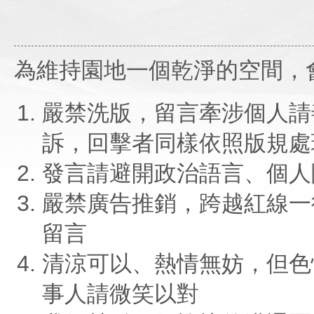
為維持園地一個乾淨的空間，
嚴禁洗版，留言牽涉個人請
訴，回擊者同樣依照版規處
發言請避開政治語言、個人
嚴禁廣告推銷，跨越紅線一
留言
清涼可以、熱情無妨，但色
事人請微笑以對